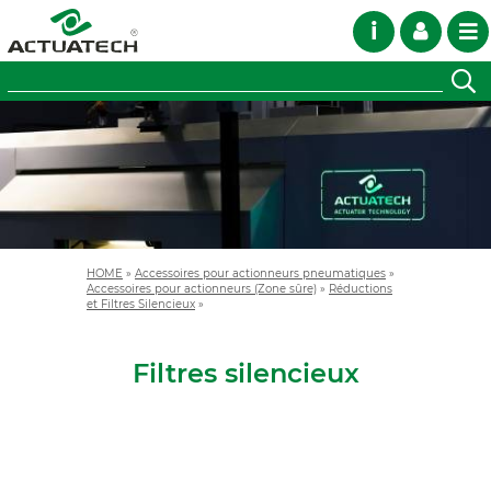
i
HOME
»
Accessoires pour actionneurs pneumatiques
»
Accessoires pour actionneurs (Zone sûre)
»
Réductions
et Filtres Silencieux
»
Filtres silencieux