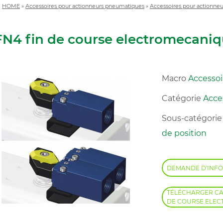
HOME
»
Accessoires pour actionneurs pneumatiques
»
Accessoires pour actionneu
N4 fin de course electromecani
Macro
Accesso
Catégorie
Acce
Sous-catégori
de position
DEMANDE D'INF
TÉLÉCHARGER CA
DE COURSE ELE