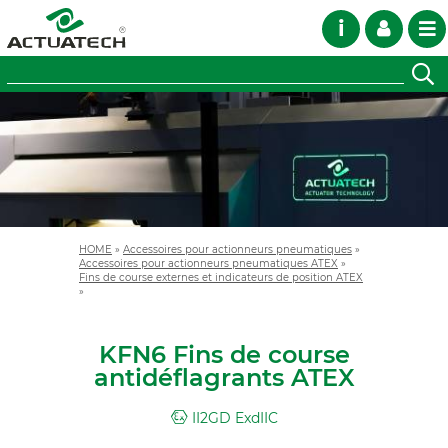
i
HOME
»
Accessoires pour actionneurs pneumatiques
»
Accessoires pour actionneurs pneumatiques ATEX
»
Fins de course externes et indicateurs de position ATEX
»
KFN6 Fins de course
antidéflagrants ATEX
II2GD ExdIIC