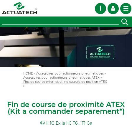
i
HOME
»
Accessoires pour actionneurs pneumatiques
»
Accessoires pour actionneurs pneumatiques ATEX
»
Fins de course externes et indicateurs de position ATEX
»
Fin de course de proximité ATEX
(Kit a commander separement*)
II 1G Ex ia IIC T6... T1 Ga